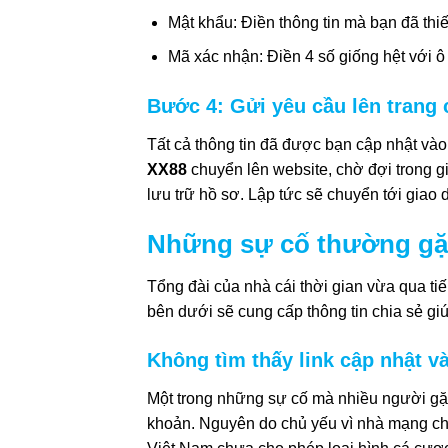
Mật khẩu: Điền thông tin mà bạn đã thiế
Mã xác nhận: Điền 4 số giống hệt với ô
Bước 4: Gửi yêu cầu lên trang 
Tất cả thông tin đã được bạn cập nhật vào
XX88
chuyển lên website, chờ đợi trong giâ
lưu trữ hồ sơ. Lập tức sẽ chuyển tới giao 
Những sự cố thường gặp
Tổng đài của nhà cái thời gian vừa qua t
bên dưới sẽ cung cấp thông tin chia sẻ giú
Không tìm thấy link cập nhật v
Một trong những sự cố mà nhiều người gặp 
khoản. Nguyên do chủ yếu vì nhà mạng chặ