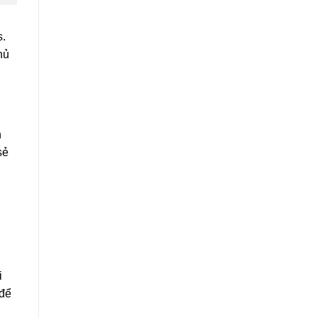
s.
hủ
h
sẻ
i
 để