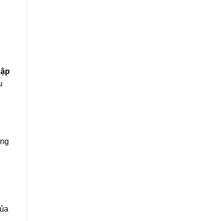
hập
u
ung
của