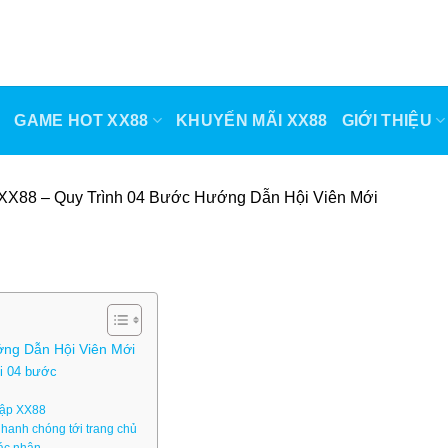
GAME HOT XX88
KHUYẾN MÃI XX88
GIỚI THIỆU
XX88 – Quy Trình 04 Bước Hướng Dẫn Hội Viên Mới
ng Dẫn Hội Viên Mới
i 04 bước
hập XX88
nhanh chóng tới trang chủ
xác nhận