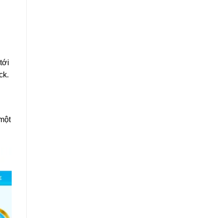
tới
ck.
 một